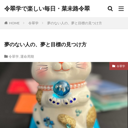
令翠学で楽しい毎日・菜未路令翠
HOME
令翠学
夢のない人の、夢と目標の見つけ方
夢のない人の、夢と目標の見つけ方
令翠学
,
運命周期
令翠学